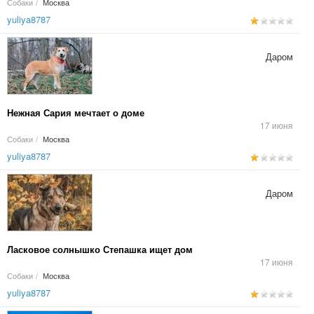
Собаки
/
Москва
yuliya8787
Даром
Нежная Сария мечтает о доме
17 июня
Собаки
/
Москва
yuliya8787
Даром
Ласковое солнышко Степашка ищет дом
17 июня
Собаки
/
Москва
yuliya8787