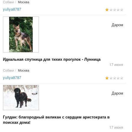
Собаки
/
Москва
yuliya8787
Даром
Идеальная спутница для тихих прогулок - Лунница
17 июня
Собаки
/
Москва
yuliya8787
Даром
Гулдан: благородный великан с сердцем аристократа в
поисках дома!
17 июня