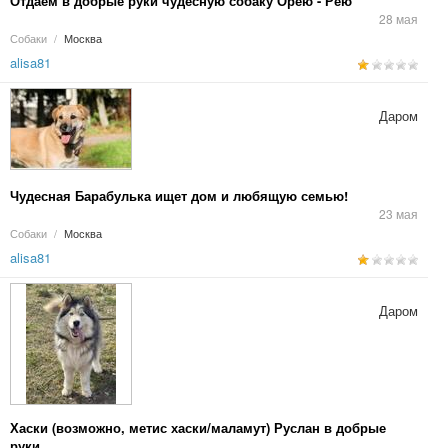
Отдаём в добрые руки чудесную собаку Орею - Рею
28 мая
Собаки
/
Москва
alisa81
Даром
Чудесная Барабулька ищет дом и любящую семью!
23 мая
Собаки
/
Москва
alisa81
Даром
Хаски (возможно, метис хаски/маламут) Руслан в добрые
руки