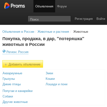
Объявления
Форум
Регистрация
Войти
Объявления в России
/
Животные и растения
/
Животные
Покупка, продажа, в дар, "потеряшка"
животных в России
Регион: Россия
+
Добавить объявление
Аквариумные
Змеи
Грызуны
Кошки
Дикие птицы
Лошади и пони
Попугаи и канарейки
Собаки
Другие животные