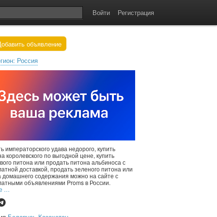
Войти
Регистрация
обавить объявление
гион: Россия
ь императорского удава недорого, купить
а королевского по выгодной цене, купить
вого питона или продать питона альбиноса с
латной доставкой, продать зеленого питона или
а домашнего содержания можно на сайте с
латными объявлениями Proms в России.
е …
сия
Беларусь
Казахстан