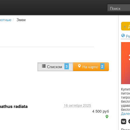
вотные
/
Змеи
+
Д
Ре
3
2
Списком
На карте
Купит
питон
тигро
бесп
удав
16 октября 2025
athus radiata
бесп
4 500 руб
Дале
Рос