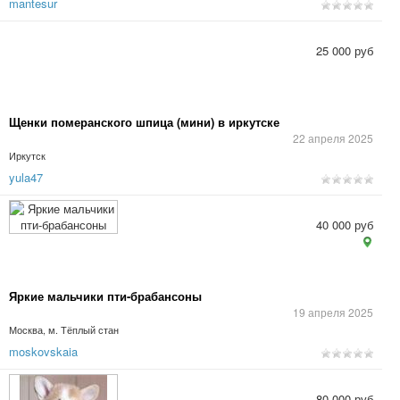
mantesur
25 000 руб
Щенки померанского шпица (мини) в иркутске
22 апреля 2025
Иркутск
yula47
40 000 руб
Яркие мальчики пти-брабансоны
19 апреля 2025
Москва, м. Тёплый стан
moskovskaia
80 000 руб