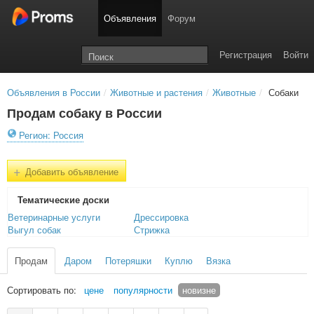
Объявления
Форум
Регистрация
Войти
Объявления в России
/
Животные и растения
/
Животные
/
Собаки
Продам собаку в России
Регион: Россия
+
Добавить объявление
Тематичеcкие доски
Ветеринарные услуги
Дрессировка
Выгул собак
Стрижка
Продам
Даром
Потеряшки
Куплю
Вязка
Сортировать по:
цене
популярности
новизне