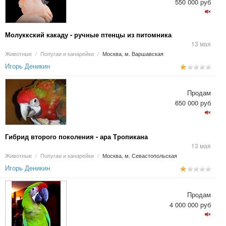
550 000 руб
Молуккский какаду - ручные птенцы из питомника
13 мая
Животные
/
Попугаи и канарейки
/
Москва, м. Варшавская
Игорь Деникин
Продам
650 000 руб
Гибрид второго поколения - ара Тропикана
13 мая
Животные
/
Попугаи и канарейки
/
Москва, м. Севастопольская
Игорь Деникин
Продам
4 000 000 руб