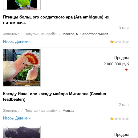
Птенцы большого солдатского ара (Ara ambiguus) из
питомнкиа.
13 мая
Животные
/
Попугаи и канарейки
/
Москва, м. Севастопольская
Игорь Деникин
Продам
2 000 000 руб
Какаду Инка, или какаду майора Митчелла (Cacatua
leadbeateri)
12 мая
Животные
/
Попугаи и канарейки
/
Москва
Игорь Деникин
Продам