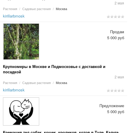
2 мая
Растения
/
Садовые растения
/
Москва
kirillarbmosk
Продам
5 000 руб
Крупномеры в Москве и Подмосковье с доставкой и
посадкой
2 мая
Растения
/
Садовые растения
/
Москва
kirillarbmosk
Предложение
5 000 руб
Кремация тел собак, кошек, кроликов, котов в Туле, Калуге