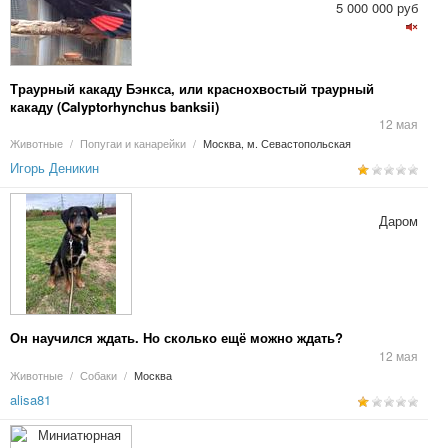
5 000 000 руб
Траурный какаду Бэнкса, или краснохвостый траурный
какаду (Calyptorhynchus banksii)
12 мая
Животные
/
Попугаи и канарейки
/
Москва, м. Севастопольская
Игорь Деникин
Даром
Он научился ждать. Но сколько ещё можно ждать?
12 мая
Животные
/
Собаки
/
Москва
alisa81