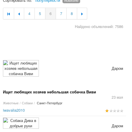
Сортировать по:
популярности
новизне
4
5
6
7
8
Найдено объявлений: 7586
Даром
Ищет любящих хозяев небольшая собачка Виви
23 мая
Животные
/
Собаки
/
Санкт-Петербург
iwavalia2010
Даром