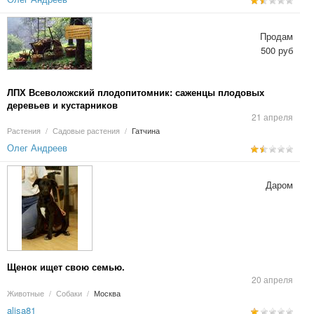
Продам
500 руб
ЛПХ Всеволожский плодопитомник: саженцы плодовых
деревьев и кустарников
21 апреля
Растения
/
Садовые растения
/
Гатчина
Олег Андреев
Даром
Щенок ищет свою семью.
20 апреля
Животные
/
Собаки
/
Москва
alisa81