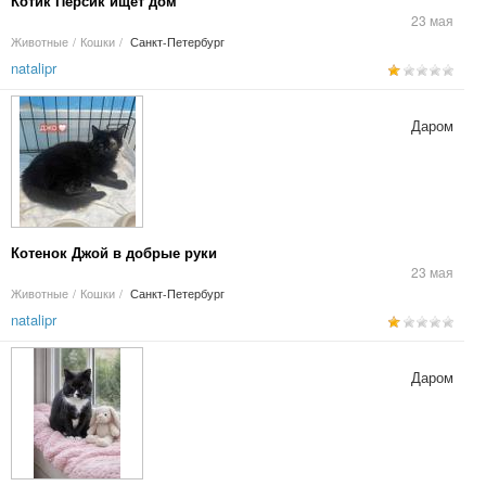
Котик Персик ищет дом
23 мая
Животные
/
Кошки
/
Санкт-Петербург
natalipr
Даром
Котенок Джой в добрые руки
23 мая
Животные
/
Кошки
/
Санкт-Петербург
natalipr
Даром