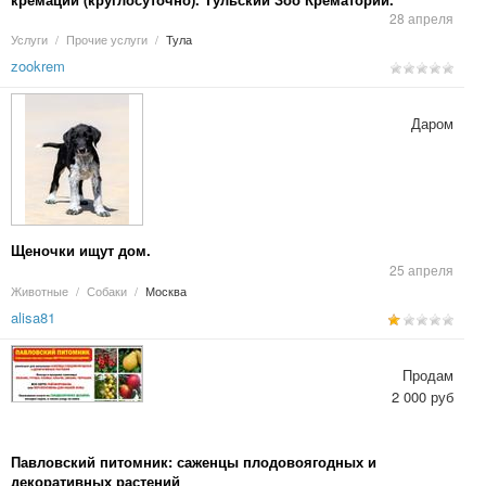
Кремация домашних животных в Туле и Калуге.
28 апреля
Услуги
/
Прочие услуги
/
Тула
zookrem
Даром
Щеночки ищут дом.
25 апреля
Животные
/
Собаки
/
Москва
alisa81
Продам
2 000 руб
Павловский питомник: саженцы плодовоягодных и
декоративных растений