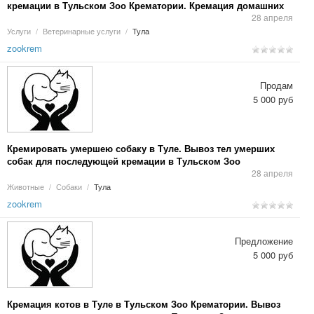
кремации в Тульском Зоо Крематории. Кремация домашних
животных в Туле, Калуге.
28 апреля
Услуги
/
Ветеринарные услуги
/
Тула
zookrem
Продам
5 000 руб
Кремировать умершею собаку в Туле. Вывоз тел умерших
собак для последующей кремации в Тульском Зоо
Крематории. Кремация домашних животных в Туле, Калуге.
28 апреля
Животные
/
Собаки
/
Тула
zookrem
Предложение
5 000 руб
Кремация котов в Туле в Тульском Зоо Крематории. Вывоз