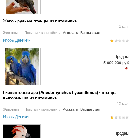
Жако - ручные птенцы из питомника
13 мая
Животные
/
Попугаи и канарейки
/
Москва, м. Варшавская
Игорь Деникин
Продам
5 000 000 руб
Гиацинтовый ара (Anodorhynchus hyacinthinus) - птенцы
выкормыши из питомника.
13 мая
Животные
/
Попугаи и канарейки
/
Москва, м. Варшавская
Игорь Деникин
Продам