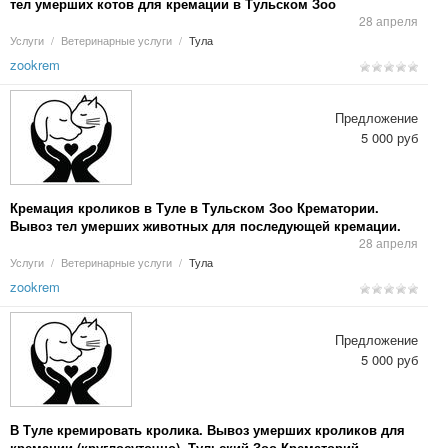
тел умерших котов для кремации в Тульском Зоо
Крематории. Кремация домашних животных в Туле, Калуге.
28 апреля
Услуги
/
Ветеринарные услуги
/
Тула
zookrem
Предложение
5 000 руб
Кремация кроликов в Туле в Тульском Зоо Крематории.
Вывоз тел умерших животных для последующей кремации.
Тульский Зоо Крематорий. Кремация домашних животных в
28 апреля
Туле и Калуге.
Услуги
/
Ветеринарные услуги
/
Тула
zookrem
Предложение
5 000 руб
В Туле кремировать кролика. Вывоз умерших кроликов для
кремации (круглосуточно). Тульский Зоо Крематорий.