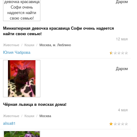
Даром
Миниатюрная девочка красавица Софи очень надеется
найти свою семью!
12 мая
Животные
/
Кошки
/
Москва, м. Люблино
Юлия Чаброва
Даром
Чёрная львица в поисках дома!
4 мая
Животные
/
Кошки
/
Москва
alisa81