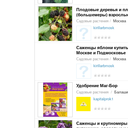
Плодовые деревья и п
(большемеры) взрослые
Садовые растения
/
Москва
kirillarbmosk
Саженцы яблони купить 
Москве и Подмосковье
Садовые растения
/
Москва
kirillarbmosk
Удобрение Маг-Бор
Садовые растения
/
Балаши
kapitalprok1
Саженцы и крупномеры 