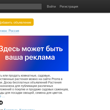
Войти
Регистрация
обавить объявление
гион: Россия
ть или продать комнатные, садовые,
рственные растения можно на сайте Proms в
ии. Доска бесплатных объявлений Растения
назначена для публикации различных
ложений о покупке и продаже садовых саженцев,
ады для посадки овощей, семена для цветов.
е …
сия
Беларусь
Казахстан