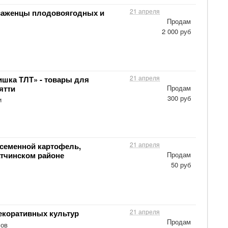
21 апреля
саженцы плодовоягодных и
Продам
2 000 руб
21 апреля
ишка ТЛТ» - товары для
ятти
Продам
300 руб
и
21 апреля
семенной картофель,
атчинском районе
Продам
50 руб
21 апреля
коративных культур
Продам
ов