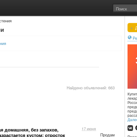
тения
+
Д
ии
Ре
ния
Найдено объявлений: 663
Купи
лека
Росс
пред
пред
расс
Дале
17 июня
ая домашняя, без запахов,
азрастается кустом; отросток
Продам
Рос