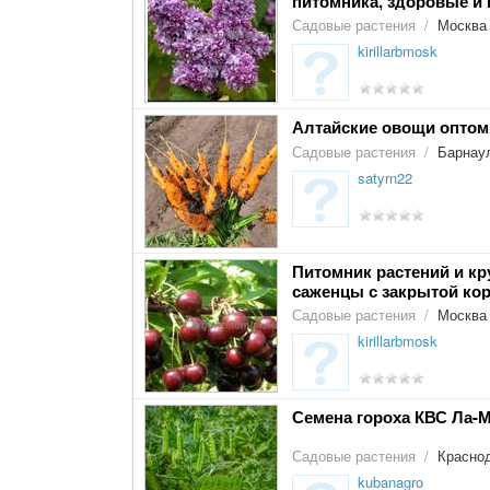
питомника, здоровые и 
Садовые растения
/
Москва
kirillarbmosk
Алтайские овощи оптом
Садовые растения
/
Барнау
satyrn22
Питомник растений и к
саженцы с закрытой ко
Садовые растения
/
Москва
kirillarbmosk
Семена гороха КВС Ла-
Садовые растения
/
Красно
kubanagro