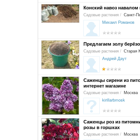
Конский навоз навалом 
Садовые растения
/
Санкт-Пе
Михаил Романов
Предлагаем золу берёз
Садовые растения
/
Старая 
Андрей Даут
Саженцы сирени из пито
интернет магазине
Садовые растения
/
Москва
kirillarbmosk
Саженцы роз из питомни
розы в горшках
Садовые растения
/
Москва