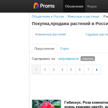
Объявления
Форум
Объявления в России
/
Животные и растения
/
Рас
Покупка,продажа растений в Росс
Комнатные растения
Садовые расте
Предложение
Спрос
Сортировать по:
популярности
новизне
1
2
3
4
5
6
7
Гибискус. Роза комнатн
очень красиво цветёт, р